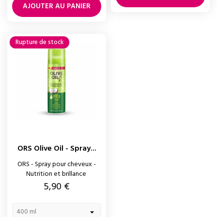
AJOUTER AU PANIER
Rupture de stock
ORS Olive Oil - Spray...
ORS - Spray pour cheveux -
Nutrition et brillance
Prix
5,90 €