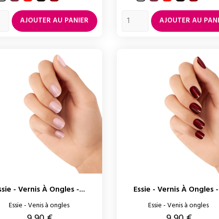
too
roulette
too
roulet
hot
hot
AJOUTER AU PANIER
AJOUTER AU PAN
ssie - Vernis À Ongles -...
Essie - Vernis À Ongles -.
Essie - Venis à ongles
Essie - Venis à ongles
Prix
Prix
9,90 €
9,90 €