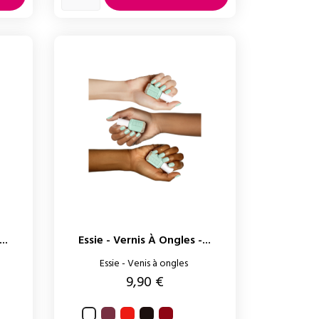
..
Essie - Vernis À Ongles -...
Essie - Venis à ongles
Prix
9,90 €
Angora
Too
Wicked
Russian
Blanc