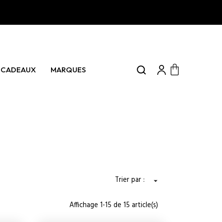
0 articles
CADEAUX
MARQUES
Panier
Trier par :

Affichage 1-15 de 15 article(s)