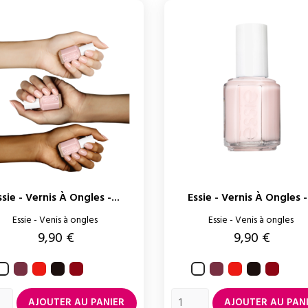
ssie - Vernis À Ongles -...
Essie - Vernis À Ongles -.
Essie - Venis à ongles
Essie - Venis à ongles
Prix
Prix
9,90 €
9,90 €
Angora
Too
Wicked
Russian
Angora
Too
Wicked
Russian
Blanc
Blanc
too
roulette
too
roulet
hot
hot
AJOUTER AU PANIER
AJOUTER AU PAN