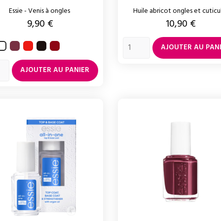
Essie - Venis à ongles
Huile abricot ongles et cuticu
Prix
Prix
9,90 €
10,90 €
Angora
Too
Wicked
Russian
Blanc
AJOUTER AU PAN
too
roulette
hot
AJOUTER AU PANIER