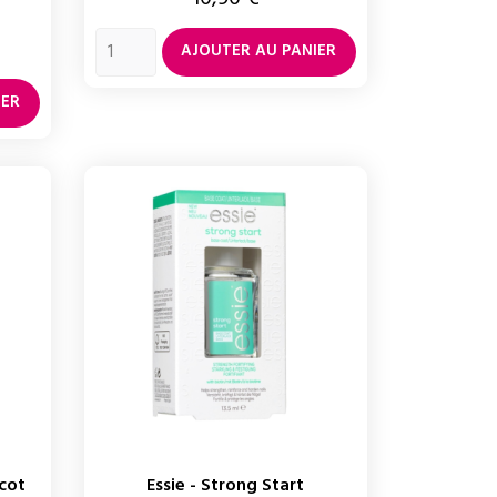
AJOUTER AU PANIER
te
IER
icot
Essie - Strong Start