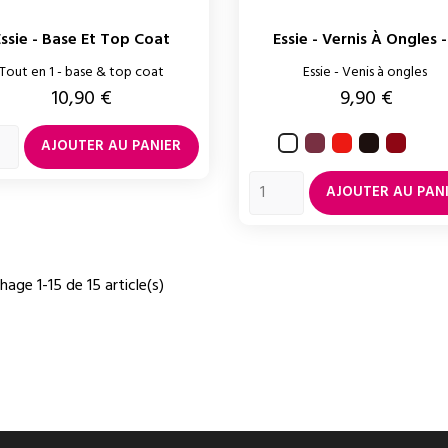
Essie - Base Et Top Coat
Essie - Vernis À Ongles -.
Tout en 1 - base & top coat
Essie - Venis à ongles
Prix
Prix
10,90 €
9,90 €
Angora
Too
Wicked
Russian
Blanc
AJOUTER AU PANIER
too
roulet
hot
AJOUTER AU PAN
chage 1-15 de 15 article(s)