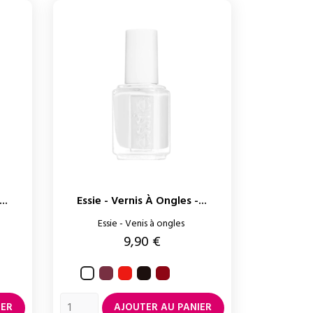
..
Essie - Vernis À Ongles -...
Essie - Venis à ongles
Prix
9,90 €
Angora
Too
Wicked
Russian
Blanc
te
too
roulette
hot
IER
AJOUTER AU PANIER