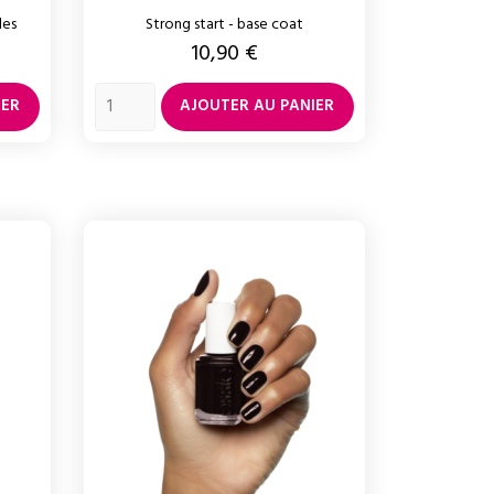
les
Strong start - base coat
Prix
10,90 €
IER
AJOUTER AU PANIER