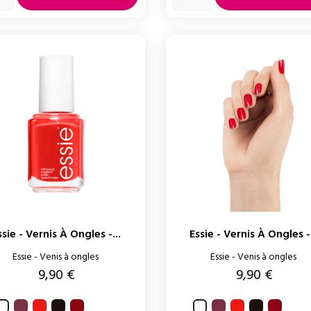
ssie - Vernis À Ongles -...
Essie - Vernis À Ongles -.
Essie - Venis à ongles
Essie - Venis à ongles
Prix
Prix
9,90 €
9,90 €
Angora
Too
Wicked
Russian
Angora
Too
Wicked
Russian
Blanc
Blanc