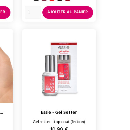
te
too
roulette
hot
IER
AJOUTER AU PANIER
..
Essie - Gel Setter
Gel setter - top coat (finition)
Prix
10,90 €