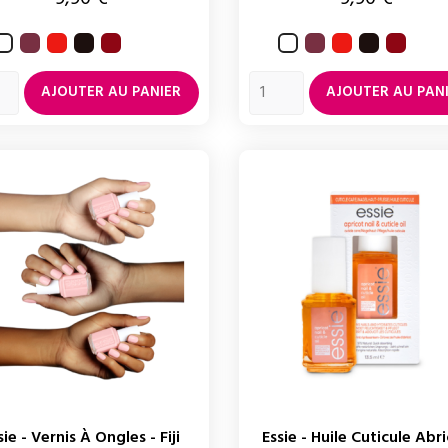
Angora
Too
Wicked
Russian
Angora
Too
Wicked
Russian
Blanc
Blanc
too
roulette
too
roulet
hot
hot
AJOUTER AU PANIER
AJOUTER AU PAN
sie - Vernis À Ongles - Fiji
Essie - Huile Cuticule Abr