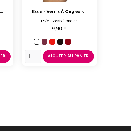
..
Essie - Vernis À Ongles -...
Essie - Venis à ongles
Prix
9,90 €
Angora
Too
Wicked
Russian
Blanc
te
too
roulette
hot
IER
AJOUTER AU PANIER