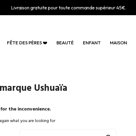
Livraison gratuite pour toute commande supérieur 45€.
FÊTE DES PÈRES ❤️
BEAUTÉ
ENFANT
MAISON
a marque Ushuaïa
 for the inconvenience.
again what you are looking for