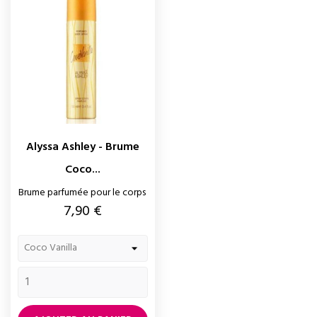
Alyssa Ashley - Brume
Coco...
Brume parfumée pour le corps
Prix
7,90 €