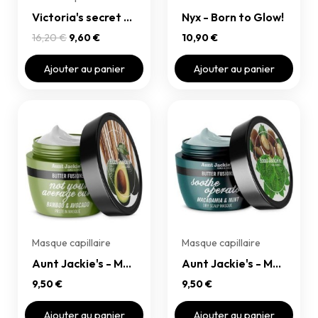
Victoria's secret - Gloss matte
Nyx - Born to Glow!
16,20 €
9,60 €
10,90 €
Ajouter au panier
Ajouter au panier
Masque capillaire
Masque capillaire
Aunt Jackie's - Masque capillaire Protéiné NOT YOUR AVERAGE CURL BAMBOU & AVOCAT
Aunt Jackie's - Masque capillaire Soothe Operator Réparateur cuir chevelu MACADAMIA & MENTHE
9,50 €
9,50 €
Ajouter au panier
Ajouter au panier