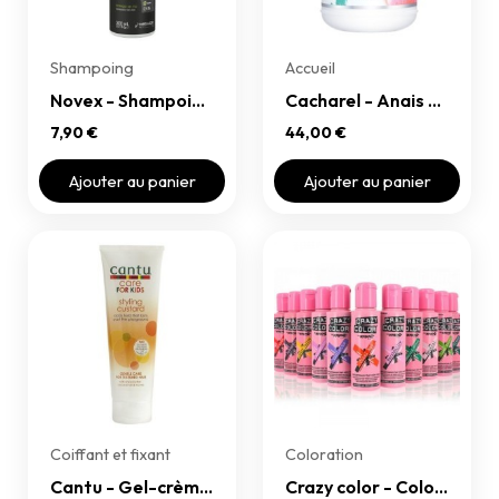
Shampoing
Accueil
Novex - Shampoing Superfood banane et protéine végétale
Cacharel - Anais Anais
7,90 €
44,00 €
Ajouter au panier
Ajouter au panier
Coiffant et fixant
Coloration
Cantu - Gel-crème coiffant pour enfants - Care For Kids Styling Custard
Crazy color - Coloration semi-permanente